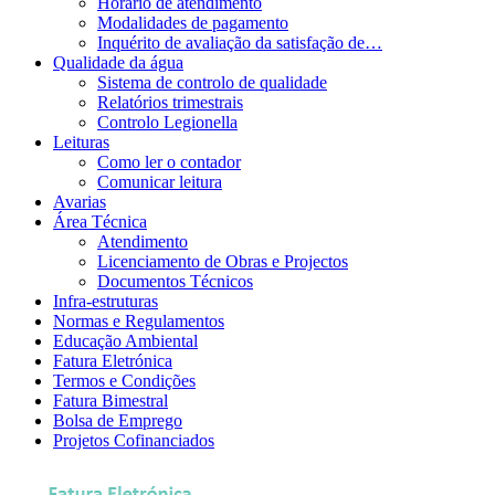
Horário de atendimento
Modalidades de pagamento
Inquérito de avaliação da satisfação de…
Qualidade da água
Sistema de controlo de qualidade
Relatórios trimestrais
Controlo Legionella
Leituras
Como ler o contador
Comunicar leitura
Avarias
Área Técnica
Atendimento
Licenciamento de Obras e Projectos
Documentos Técnicos
Infra-estruturas
Normas e Regulamentos
Educação Ambiental
Fatura Eletrónica
Termos e Condições
Fatura Bimestral
Bolsa de Emprego
Projetos Cofinanciados